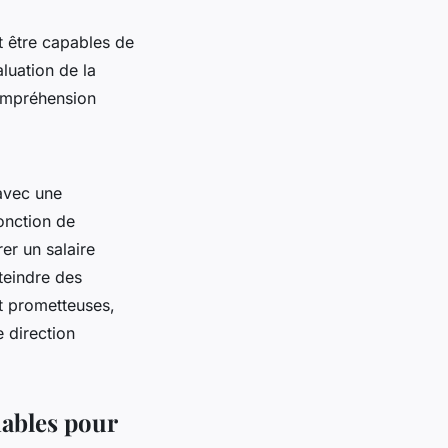
nt être capables de
luation de la
compréhension
 avec une
onction de
rer un salaire
teindre des
t prometteuses,
 direction
nables pour