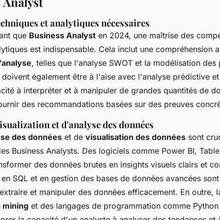
 Analyst
chniques et analytiques nécessaires
tant que
Business Analyst
en 2024, une maîtrise des comp
lytiques est indispensable. Cela inclut une compréhension 
'analyse
, telles que l'analyse SWOT et la modélisation des
doivent également être à l'aise avec l'analyse prédictive et
cité à interpréter et à manipuler de grandes quantités de d
fournir des recommandations basées sur des preuves concrè
visualization et d'analyse des données
lyse des données
et de
visualisation des données
sont cru
 des Business Analysts. Des logiciels comme Power BI, Table
nsformer des données brutes en insights visuels clairs et c
en SQL et en gestion des bases de données avancées sont
extraire et manipuler des données efficacement. En outre, la
a mining
et des langages de programmation comme Python 
rer la capacité d'un analyste à analyser des tendances et 