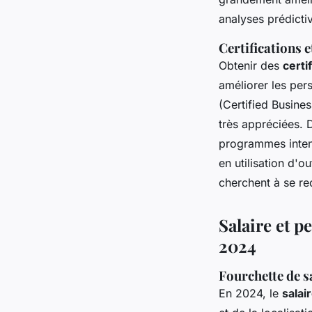
analyses prédicti
Certifications
Obtenir des
certi
améliorer les per
(Certified Busine
très appréciées. 
programmes inten
en utilisation d'o
cherchent à se re
Salaire et p
2024
Fourchette de sa
En 2024, le
salai