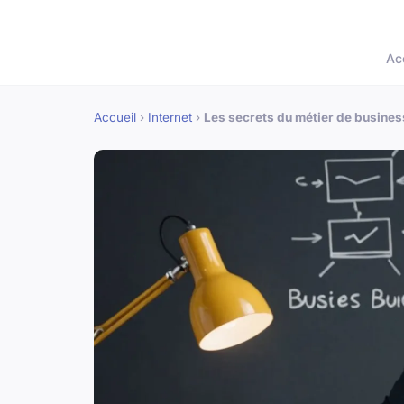
Ac
Accueil
›
Internet
›
Les secrets du métier de busines