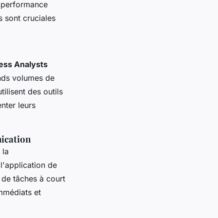
e performance
 sont cruciales
ess Analysts
nds volumes de
ilisent des outils
nter leurs
nication
 la
l'application de
 de tâches à court
immédiats et