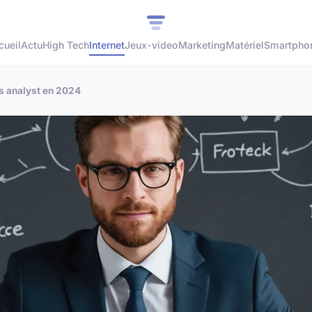
cueil
Actu
High Tech
Internet
Jeux-video
Marketing
Matériel
Smartpho
s analyst en 2024