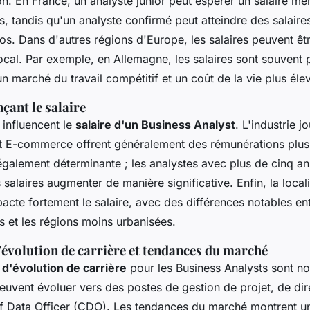
ion. En France, un analyste junior peut espérer un salaire me
, tandis qu'un analyste confirmé peut atteindre des salaire
s. Dans d'autres régions d'Europe, les salaires peuvent êtr
local. Par exemple, en Allemagne, les salaires sont souvent 
un marché du travail compétitif et un coût de la vie plus éle
çant le salaire
 influencent le
salaire d'un Business Analyst
. L'industrie j
 et E-commerce offrent généralement des rémunérations plus
également déterminante ; les analystes avec plus de cinq a
 salaires augmenter de manière significative. Enfin, la local
cte fortement le salaire, avec des différences notables en
s et les régions moins urbanisées.
évolution de carrière et tendances du marché
 d'évolution de carrière
pour les Business Analysts sont n
peuvent évoluer vers des postes de gestion de projet, de dir
 Data Officer (CDO). Les tendances du marché montrent 