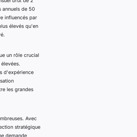
nsuel brut de 2
s annuels de 50
e influencés par
plus élevés qu'en
vé.
oue un rôle crucial
 élevées.
ns d'expérience
isation
tre les grandes
ombreuses. Avec
ection stratégique
une demande