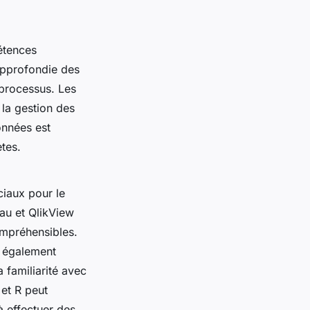
étences
approfondie des
 processus. Les
 la gestion des
onnées est
tes.
ciaux pour le
au et QlikView
ompréhensibles.
 également
 familiarité avec
et R peut
à effectuer des