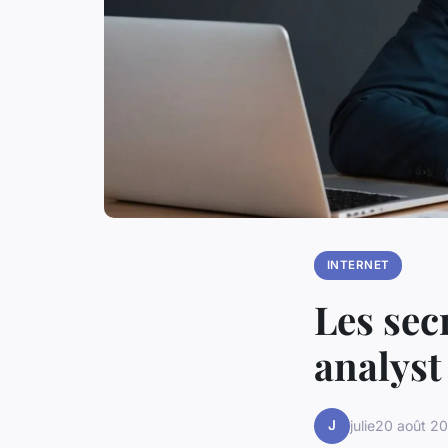
INTERNET
Les sec
analyst
J
julie
20 août 2