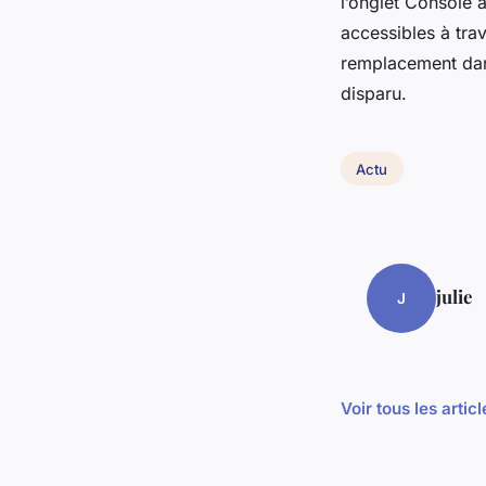
l’onglet Console 
accessibles à trav
remplacement dans
disparu.
Actu
julie
J
Voir tous les artic