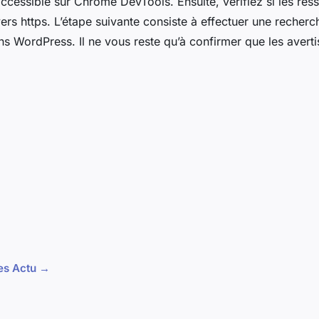
accessible sur Chrome DevTools. Ensuite, vérifiez si les res
ers https. L’étape suivante consiste à effectuer une recherc
 WordPress. Il ne vous reste qu’à confirmer que les avert
les Actu →