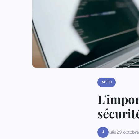
ACTU
L'impor
sécurit
J
julie
29 octobr