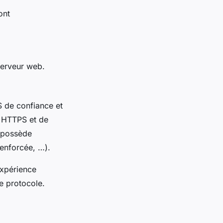
ont
 serveur web.
LS de confiance et
s HTTPS et de
LS possède
 renforcée, …).
expérience
ce protocole.