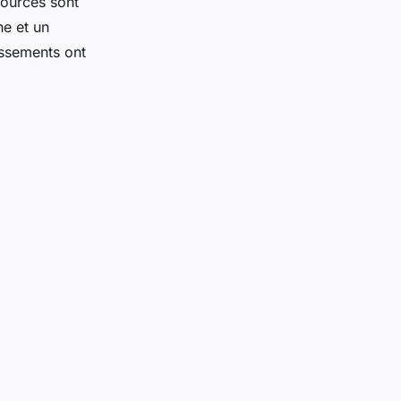
sources sont
he et un
issements ont