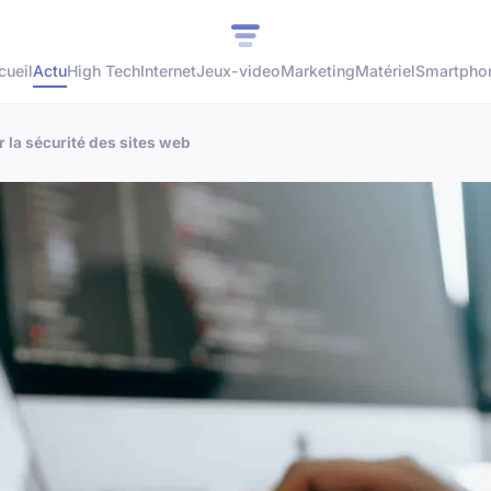
cueil
Actu
High Tech
Internet
Jeux-video
Marketing
Matériel
Smartpho
 la sécurité des sites web