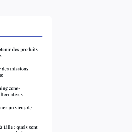
btenir des produits
x
r des missions
ue
ming zone-
lternatives
mer un virus de
Lille : quels sont