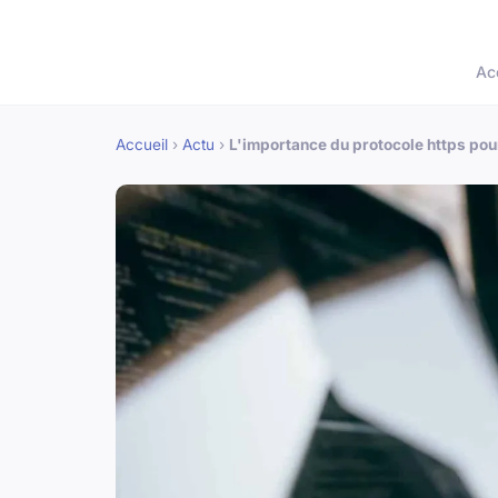
Ac
Accueil
›
Actu
›
L'importance du protocole https pour