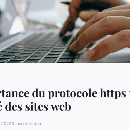
tance du protocole https 
é des sites web
e 2023
3 min de lecture