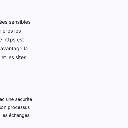
nées sensibles
ières les
e https est
davantage la
et les sites
ec une sécurité
 son processus
e les échanges