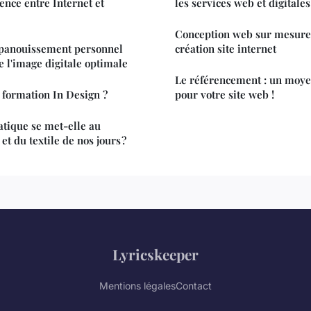
rence entre Internet et
les services web et digitale
Conception web sur mesure :
'épanouissement personnel
création site internet
e l'image digitale optimale
Le référencement : un moye
 formation In Design ?
pour votre site web !
tique se met-elle au
et du textile de nos jours ?
Lyricskeeper
Mentions légales
Contact