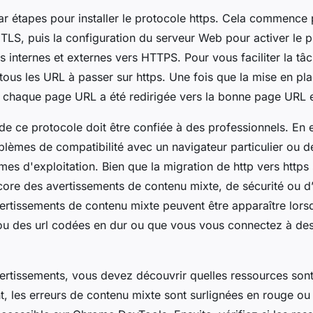
ar étapes pour installer le protocole https. Cela commence p
 TLS, puis la configuration du serveur Web pour activer le p
s internes et externes vers HTTPS. Pour vous faciliter la tâ
tous les URL à passer sur https. Une fois que la mise en pla
que chaque page URL a été redirigée vers la bonne page URL 
e ce protocole doit être confiée à des professionnels. En ef
roblèmes de compatibilité avec un navigateur particulier ou 
es d'exploitation. Bien que la migration de http vers https s
ncore des avertissements de contenu mixte, de sécurité ou d’
ertissements de contenu mixte peuvent être apparaître lor
ou des url codées en dur ou que vous vous connectez à des
ertissements, vous devez découvrir quelles ressources son
, les erreurs de contenu mixte sont surlignées en rouge ou