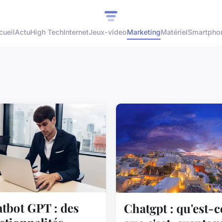
cueil
Actu
High Tech
Internet
Jeux-video
Marketing
Matériel
Smartpho
tbot GPT : des
Chatgpt : qu'est-c