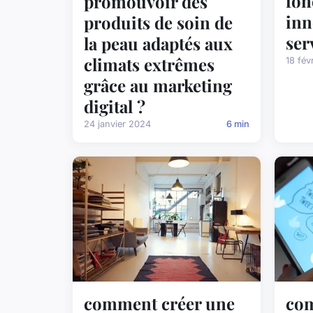
fon
promouvoir des
inn
produits de soin de
ser
la peau adaptés aux
climats extrêmes
18 fév
grâce au marketing
digital ?
24 janvier 2024
6 min
comment créer une
com