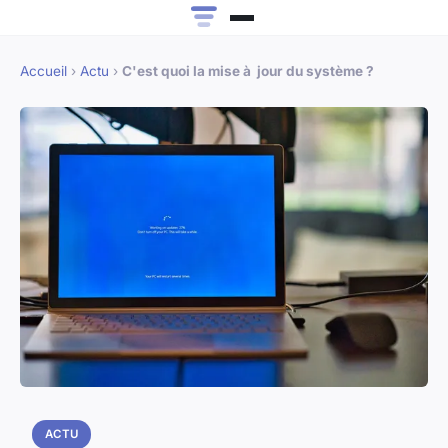
Accueil
›
Actu
›
C'est quoi la mise à jour du système ?
ACTU