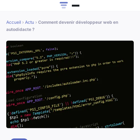
Accueil
›
Actu
›
Comment devenir développeur web en
autodidacte ?