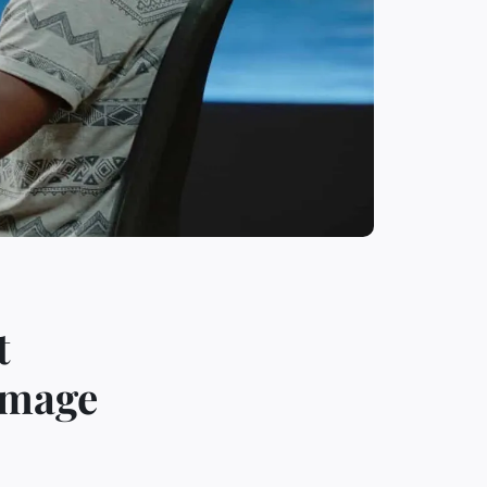
t
image