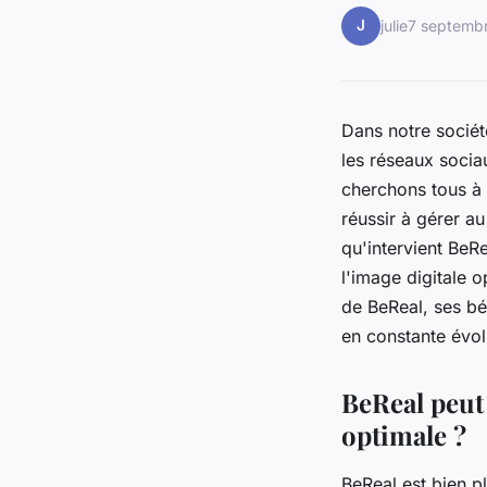
J
julie
7 septemb
Dans notre sociét
les réseaux socia
cherchons tous à
réussir à gérer au
qu'intervient BeR
l'image digitale o
de BeReal, ses bé
en constante évol
BeReal peut 
optimale ?
BeReal est bien pl