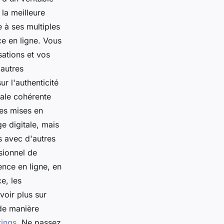
la meilleure
 à ses multiples
ce en ligne. Vous
sations et vos
 autres
r l'authenticité
tale cohérente
les mises en
e digitale, mais
s avec d'autres
sionnel de
ence en ligne, en
e, les
voir plus sur
 de manière
tings
. Ne passez