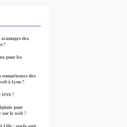
et avantages des
e ?
aux pour les
es compétences des
web à Lyon ?
ur DNS ?
igitale pour
 sur le web ?
Lille : quels sont