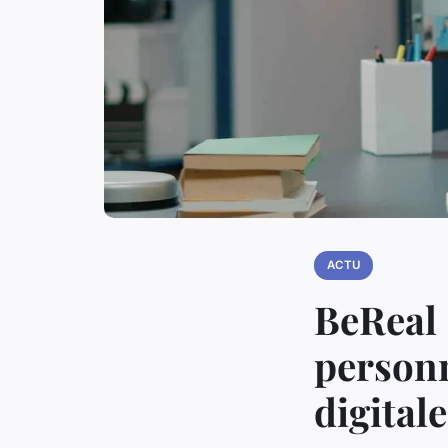
ACTU
BeReal 
personn
digital