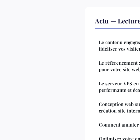
Actu — Lectur
Le contenu engagean
fidéliser vos visite
Le référencement 
pour votre site web
Le serveur VPS en 
performante et éc
Conception web sur
création site inter
Comment annuler l
Optimisez votre en