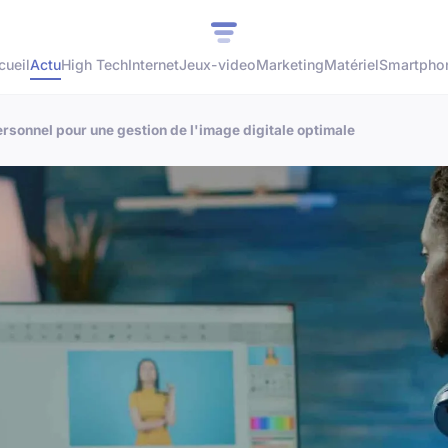
cueil
Actu
High Tech
Internet
Jeux-video
Marketing
Matériel
Smartpho
rsonnel pour une gestion de l'image digitale optimale