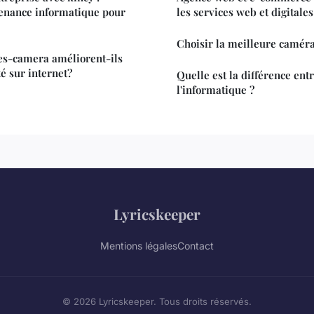
tenance informatique pour
les services web et digitale
Choisir la meilleure camér
s-camera améliorent-ils
té sur internet?
Quelle est la différence entr
l'informatique ?
Lyricskeeper
Mentions légales
Contact
© 2026 Lyricskeeper. Tous droits réservés.