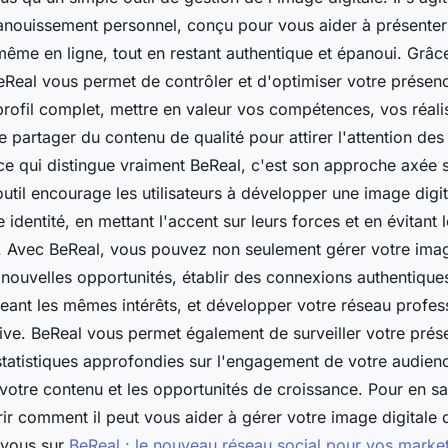
ouissement personnel, conçu pour vous aider à présenter 
ême en ligne, tout en restant authentique et épanoui. Grâce
BeReal vous permet de contrôler et d'optimiser votre présen
rofil complet, mettre en valeur vos compétences, vos réali
 partager du contenu de qualité pour attirer l'attention des
 ce qui distingue vraiment BeReal, c'est son approche axée su
'outil encourage les utilisateurs à développer une image digi
e identité, en mettant l'accent sur leurs forces et en évitant 
 Avec BeReal, vous pouvez non seulement gérer votre imag
 nouvelles opportunités, établir des connexions authentique
ageant les mêmes intérêts, et développer votre réseau profes
tive. BeReal vous permet également de surveiller votre prés
statistiques approfondies sur l'engagement de votre audienc
 votre contenu et les opportunités de croissance. Pour en sa
ir comment il peut vous aider à gérer votre image digitale
-vous sur
BeReal : le nouveau réseau social pour vos marke